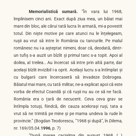
Memorialistică sumară.
”În vara lui 1968,
împlinisem cinci ani. Exact după ziua mea, un băiat mai
mare din bloc, ale cărui tată lucra în armată, mi-a povestit
totul. Din niște motive pe care atunci nu le înțelegeam,
rușii au vrut să intre în România cu tancurile. Pe malul
românesc nu i-a așteptat nimeni, doar că, deodată, dintr-
un tufiș s-a auzit un bîzîit și primul tanc s-a topit. Apoi al
doilea, al treilea… Au încercat să intre prin altă parte, dar
același bîzîit invizibil i-a oprit. Același lucru s-a întîmplat și
cu bulgarii care încercaseră să invadeze Dobrogea.
Băiatul mai mare, cu tată militar, ne-a explicat apoi că este
vorba de efectul Coandă și că rușii nu au ce să ne facă.
România era o țară de necucerit. Ceva ceva grav se
întîmpla totuși, fiindcă, din cauza acelorași ruși, tata a
vrut să ne trimită pe mine și pe mama undeva la rude în
provincie.” (Bogdan Teodorescu, ”1968 și după”, în
Dilema
,
nr. 169/05.04.
1996
, p. 7)
”După marea cacialma din august 1968, (…)