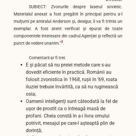
SUBIECT: Zvonurile despre laserul sovietic.
Materialul anexat a fost pregătit în principal pentru a-l
mulțumi pe amiralul Anderson și, desigur, îi va fi trimis un
exemplar. A fost atent verificat și epurat de toate
componentele interesate din cadrul Agenției și reflectă un
3
punct de vedere unanim.”
.
Comentarii ar fi trei:
E și păcat să nu preiei metode care s-au
dovedit eficiente în practică. Românii au
folosit zvonistica în 1968, rușii în ’69, roata
iluziei trebuie învârtită, ca să nu ruginească
osia;
Oamenii inteligenți sunt câteodată la fel de
ușor de prostit ca o întreagă masă de
profani. Cheia constă în a-i livra omului
potrivit, mesajul pe care-l așteaptă plin de
dorință;