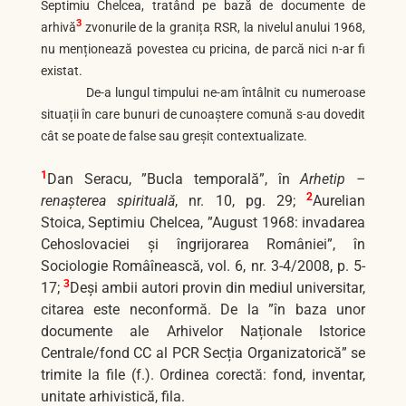
Septimiu Chelcea, tratând pe bază de documente de
3
arhivă
zvonurile de la granița RSR, la nivelul anului 1968,
nu menționează povestea cu pricina, de parcă nici n-ar fi
existat.
De-a lungul timpului ne-am întâlnit cu numeroase
situații în care bunuri de cunoaștere comună s-au dovedit
cât se poate de false sau greșit contextualizate.
1
Dan Seracu, ”Bucla temporală”, în
Arhetip –
2
renașterea spirituală
, nr. 10, pg. 29;
Aurelian
Stoica, Septimiu Chelcea, ”August 1968: invadarea
Cehoslovaciei și îngrijorarea României”, în
Sociologie Româînească, vol. 6, nr. 3-4/2008, p. 5-
3
17;
Deși ambii autori provin din mediul universitar,
citarea este neconformă. De la ”în baza unor
documente ale Arhivelor Naționale Istorice
Centrale/fond CC al PCR Secția Organizatorică” se
trimite la file (f.). Ordinea corectă: fond, inventar,
unitate arhivistică, fila.