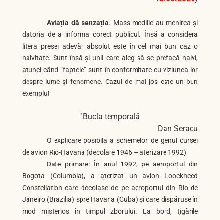
Aviația dă senzația
. Mass-mediile au menirea și
datoria de a informa corect publicul. Însă a considera
litera presei adevăr absolut este în cel mai bun caz o
naivitate. Sunt însă și unii care aleg să se prefacă naivi,
atunci când ”faptele” sunt în conformitate cu viziunea lor
despre lume și fenomene. Cazul de mai jos este un bun
exemplu!
”Bucla temporală
Dan Seracu
O explicare posibilă a schemelor de genul cursei
de avion Rio-Havana (decolare 1946 – aterizare 1992)
Date primare: În anul 1992, pe aeropor­tul din
Bogota (Columbia), a aterizat un avion Loockheed
Constellation care deco­lase de pe aeroportul din Rio de
Janeiro (Brazilia) spre Havana (Cuba) şi care dispă­ruse în
mod misterios în timpul zborului. La bord, ţigările