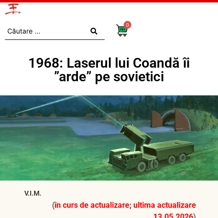
0
1968: Laserul lui Coandă îi
”arde” pe sovietici
V.I.M.
(
în curs de actualizare; ultima actualizare
13.05.2026
)