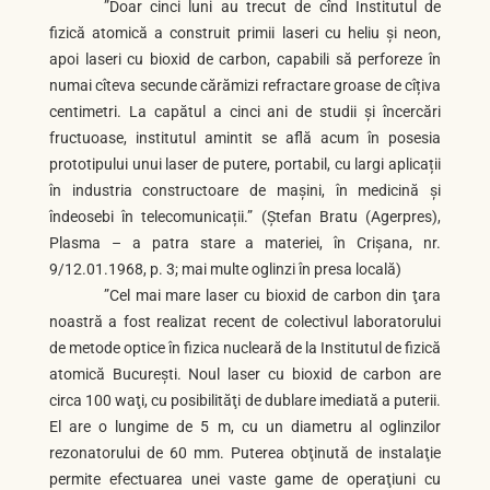
”Doar cinci luni au trecut de cînd Institutul de
fizică atomică a construit primii laseri cu heliu și neon,
apoi laseri cu bioxid de carbon, capabili să perforeze în
numai cîteva secunde cărămizi refractare groase de cîțiva
centimetri. La capătul a cinci ani de studii și încercări
fructuoase, institutul amintit se află acum în posesia
prototipului unui laser de putere, portabil, cu largi aplicații
în industria constructoare de mașini, în medicină și
îndeosebi în telecomunicații.” (Ștefan Bratu (Agerpres),
Plasma – a patra stare a materiei, în Crișana, nr.
9/12.01.1968, p. 3; mai multe oglinzi în presa locală)
”Cel mai mare laser cu bioxid de carbon din ţara
noastră a fost realizat recent de colectivul laboratorului
de metode optice în fizica nucleară de la Institutul de fizică
atomică Bucureşti. Noul laser cu bioxid de carbon are
circa 100 waţi, cu posibilităţi de dublare imediată a puterii.
El are o lungime de 5 m, cu un diametru al oglinzilor
rezonatorului de 60 mm. Puterea obţinută de instalaţie
permite efectuarea unei vaste game de operaţiuni cu