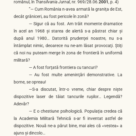
românul, în
Transilvania Jurnal
, nr. 969/28.06.
2001
, p. 4)
”— Cum România n-avea armată la graniţa de Est,
decât grăniceri, au fost pericole în zonă?
— Sigur că au fost. Am trăit momente dramatice
în acel an 1968 şi starea de alertă s-a păstrat chiar şi
după anul 1980… Datorită prudenţei noastre, nu s-a
întâmplat nimic, deoarece nu ne-am lăsat provocaţi. Ştiţi
că noi nu puteam merge în zona de frontieră în uniformă
militară?
— A fost forţată frontiera cu tancuri?
— Au fost multe ameninţări demonstrative. La
borne, se opreau!
—S-a discutat, într-o vreme, chiar despre nişte
dispozitive laser de tăiat tancurile ruşilor… Legendă?
Adevăr?
— E o chestiune psihologică. Populaţia credea că
la Academia Militară Tehnică s-ar fi inventat astfel de
dispozitive. Nouă ne-a părut bine, mai ales că «vestea» a
ajuns şi dincolo…