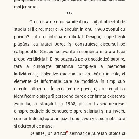
mai jenante…
***
O cercetare serioasă identifică inițial obiectul de
studiu și îl circumscrie. A circulat în anul 1968 zvonul cu
pricina? Iată o întrebare dificilă! Desigur, superficiali
plăpânzi ca Matei Udrea își construiesc discursul pe
calapodul lui Seracu: se avântă în comentarii fără a face
proba veridicității. Ei se bazează pe o anecdotică subțire,
fără a cunoaște dinamica complexă a memoriei
individuale și colective (nu sunt un dat bătut în cuie, ci
elemente de informație care se modifică în timp sub
diferite influențe). În ceea ce ne privește, am reușit să
identificăm o singură persoană care a confirmat existența
zvonului, la sfârșitul lui 1968, pe un traseu nefiresc:
dinspre cadrele de conducere spre salariați și nu invers,
cum ar fi de așteptat în cazul unui zvon viu, cu mobilitate
și aderență de mase.
2
De altfel, un articol
semnat de Aurelian Stoica și