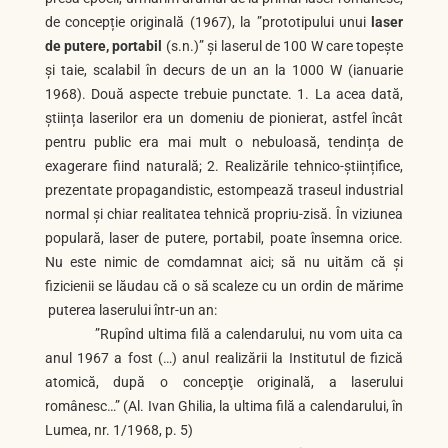
de concepție originală (1967), la ”prototipului unui
laser
de putere, portabil
(s.n.)” și laserul de 100 W care topește
și taie, scalabil în decurs de un an la 1000 W (ianuarie
1968). Două aspecte trebuie punctate. 1. La acea dată,
știința laserilor era un domeniu de pionierat, astfel încât
pentru public era mai mult o nebuloasă, tendința de
exagerare fiind naturală; 2. Realizările tehnico-științifice,
prezentate propagandistic, estompează traseul industrial
normal și chiar realitatea tehnică propriu-zisă. În viziunea
populară, laser de putere, portabil, poate însemna orice.
Nu este nimic de comdamnat aici; să nu uităm că și
fizicienii se lăudau că o să scaleze cu un ordin de mărime
puterea laserului într-un an:
”Rupînd ultima filă a calendarului, nu vom uita ca
anul 1967 a fost (…) anul realizării la Institutul de fizică
atomică, după o concepţie originală, a laserului
românesc…” (Al. Ivan Ghilia, la ultima filă a calendarului, în
Lumea, nr. 1/1968, p. 5)