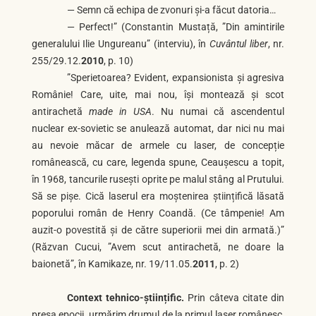
— Semn că echipa de zvonuri şi-a făcut datoria…
— Perfect!” (Constantin Mustață, ”Din amintirile
generalului Ilie Ungureanu” (interviu), în
Cuvântul liber
, nr.
255/29.12.
2010
, p. 10)
”Sperietoarea? Evident, expansionista și agresiva
Românie! Care, uite, mai nou, își montează și scot
antirachetă
made in USA
. Nu numai că ascendentul
nuclear ex-sovietic se anulează automat, dar nici nu mai
au nevoie măcar de armele cu laser, de concepție
românească, cu care, legenda spune, Ceaușescu a topit,
în 1968, tancurile rusești oprite pe malul stâng al Prutului.
Să se pișe. Cică laserul era moștenirea științifică lăsată
poporului român de Henry Coandă. (Ce tâmpenie! Am
auzit-o povestită și de către superiorii mei din armată.)”
(Răzvan Cucui, ”Avem scut antirachetă, ne doare la
baionetă”, în Kamikaze, nr. 19/11.05.
2011
, p. 2)
Context tehnico-științific.
Prin câteva citate din
presa epocii, urmărim drumul de la primul laser românesc,