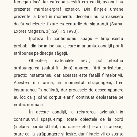
fumegau încă, iar cafeaua servită era caldă; avionul nu
prezenta murdărie/praf exterior. Din fiinţele umane
prezente la bord în momentul decolării nu rămăseseră
decât scheletele, fixate cu centu­rile de siguranţă (Sursa:
Expres Magazin, 3(129), 13,1993).
Ipoteză: În continuumul spaţiu – timp exista
probabil din loc în loc bucle, care în anumite condiţii pot fi
străpunse pe direcţia săgeţii.
Obiectele, materialele nevii, pot efectua
străpungerea (saltul în timp) aparent fără stricăciuni,
practic instantaneu, dar aceasta este fatală fiinţelor vii.
Acestea din urmă, în momentul străpungerii, trec
instantaneu în nefiinţă, dar procesele de descompunere
au loc ca şi când corpurile ar fi continuat depla­sarea pe
«ruta» normală.
În aceste condiţii, la reintrarea avionului în
continuumul spaţiu-timp, toate obiectele de la bord
(inclusiv combustibilul, motoa­rele etc.) erau în aceeaşi
stare ca la stră­pungere şi ieşire, dar fiinţele vii existente