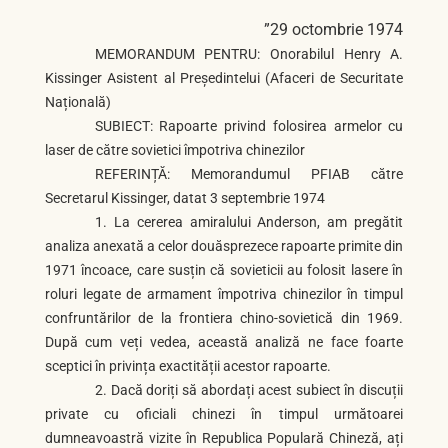
”29 octombrie 1974
MEMORANDUM PENTRU: Onorabilul Henry A.
Kissinger Asistent al Președintelui (Afaceri de Securitate
Națională)
SUBIECT: Rapoarte privind folosirea armelor cu
laser de către sovietici împotriva chinezilor
REFERINȚĂ: Memorandumul PFIAB către
Secretarul Kissinger, datat 3 septembrie 1974
1. La cererea amiralului Anderson, am pregătit
analiza anexată a celor douăsprezece rapoarte primite din
1971 încoace, care susțin că sovieticii au folosit lasere în
roluri legate de armament împotriva chinezilor în timpul
confruntărilor de la frontiera chino-sovietică din 1969.
După cum veți vedea, această analiză ne face foarte
sceptici în privința exactității acestor rapoarte.
2. Dacă doriți să abordați acest subiect în discuții
private cu oficiali chinezi în timpul următoarei
dumneavoastră vizite în Republica Populară Chineză, ați