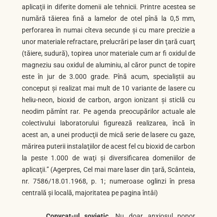
aplicaţii in diferite domenii ale tehnicii. Printre acestea se
numără tăierea fină a lamelor de otel pînă la 0,5 mm,
perforarea în numai cîteva secunde şi cu mare precizie a
unor materiale refractare, prelucrări pe laser din ţară cuarţ
(tăiere, sudură), topirea unor materiale cum ar fi oxidul de
magneziu sau oxidul de aluminiu, al căror punct de topire
este în jur de 3.000 grade. Pînă acum, specialiştii au
conceput şi realizat mai mult de 10 variante de lasere cu
heliu-neon, bioxid de carbon, argon ionizant şi sticlă cu
neodim pămînt rar. Pe agenda preocupărilor actuale ale
colectivului laboratorului figurează realizarea, încă în
acest an, a unei producţii de mică serie de lasere cu gaze,
mărirea puterii instalaţiilor de acest fel cu bioxid de carbon
la peste 1.000 de waţi şi diversificarea domeniilor de
aplicaţii.” (Agerpres, Cel mai mare laser din țară, Scânteia,
nr. 7586/18.01.1968, p. 1; numeroase oglinzi în presa
centrală și locală, majoritatea pe pagina întâi)
Copycat-ul sovietic.
Nu doar anxiosul popor