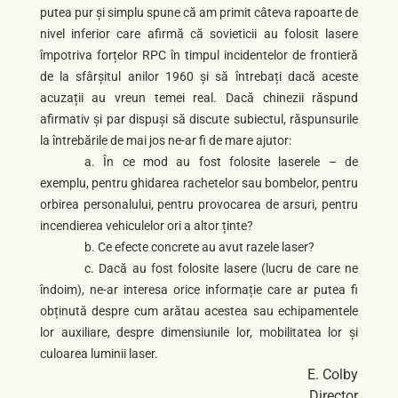
putea pur și simplu spune că am primit câteva rapoarte de
nivel inferior care afirmă că sovieticii au folosit lasere
împotriva forțelor RPC în timpul incidentelor de frontieră
de la sfârșitul anilor 1960 și să întrebați dacă aceste
acuzații au vreun temei real. Dacă chinezii răspund
afirmativ și par dispuși să discute subiectul, răspunsurile
la întrebările de mai jos ne-ar fi de mare ajutor:
a. În ce mod au fost folosite laserele – de
exemplu, pentru ghidarea rachetelor sau bombelor, pentru
orbirea personalului, pentru provocarea de arsuri, pentru
incendierea vehiculelor ori a altor ținte?
b. Ce efecte concrete au avut razele laser?
c. Dacă au fost folosite lasere (lucru de care ne
îndoim), ne-ar interesa orice informație care ar putea fi
obținută despre cum arătau acestea sau echipamentele
lor auxiliare, despre dimensiunile lor, mobilitatea lor și
culoarea luminii laser.
E. Colby
Director