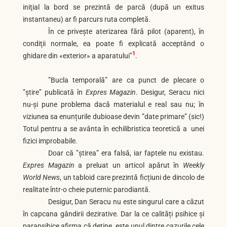
iniţial la bord se prezintă de parcă (după un exitus
instantaneu) ar fi parcurs ruta completă.
În ce priveşte aterizarea fără pilot (apa­rent), în
condiţii normale, ea poate fi explicată acceptând o
1
ghidare din «exterior» a aparatului”
.
”Bucla temporală” are ca punct de plecare o
”știre” publicată în
Expres Magazin
. Desigur, Seracu nici
nu-și pune problema dacă materialul e real sau nu; în
viziunea sa enunțurile dubioase devin ”date primare” (sic!)
Totul pentru a se avânta în echilibristica teoretică a unei
fizici improbabile.
Doar că ”știrea” era falsă, iar faptele nu existau.
Expres Magazin
a preluat un articol apărut în
Weekly
World News
, un tabloid care prezintă ficțiuni de dincolo de
realitate într-o cheie puternic parodiantă.
Desigur, Dan Seracu nu este singurul care a căzut
în capcana gândirii dezirative. Dar la ce calități psihice și
parapsihice afirma că deține, este unul dintre cazurile cele