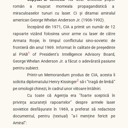
român a mușcat momeala propagandistică a
miraculoaselor tunuri cu laser. Ci și ditamai amiralul
american George Whelan Anderson Jr. (1906-1992).
Începând din 1971, CIA a primit un număr de 12
rapoarte vizând folosirea unor arme cu laser de către
Armata Roșie, în timpul conflictului sino-sovietic de
frontieră din anul 1969. Informat în calitate de președinte
1
al PIAB
of President’s Intelligence Advisory Board,
George Whelan Anderson Jr. a făcut o adevărată pasiune
pentru subiect.
Printr-un Memorandum produs de CIA, acesta îi
2
solicita diplomatului Henry Kissinger
să-i ”tragă de limbă”
pe omologii chinezi, în cadrul unor viitoare întâlniri.
Cu toate că Agenția era ”foarte sceptică în
privința acurateții rapoartelor” despre armele laser
sovietice desfășurate în 1969, a preferat să redacteze
documentul, pentru (textual) ”a-l menține fericit pe
Amiral”: