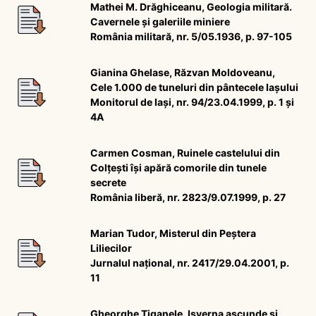
Mathei M. Drăghiceanu, Geologia militară.
Cavernele și galeriile miniere
România militară, nr. 5/05.1936, p. 97-105
Gianina Ghelase, Răzvan Moldoveanu,
Cele 1.000 de tuneluri din pântecele Iașului
Monitorul de Iași, nr. 94/23.04.1999, p. 1 și
4A
Carmen Cosman, Ruinele castelului din
Colțești își apără comorile din tunele
secrete
România liberă, nr. 2823/9.07.1999, p. 27
Marian Tudor, Misterul din Peștera
Liliecilor
Jurnalul național, nr. 2417/29.04.2001, p.
11
Gheorghe Țiganele, Isverna ascunde și