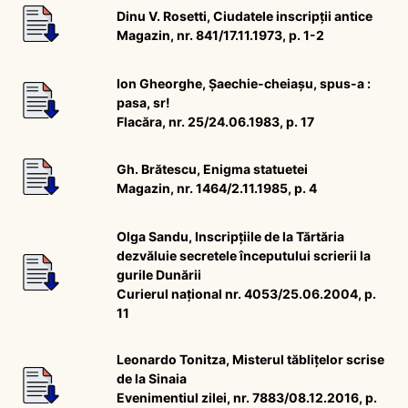
Dinu V. Rosetti, Ciudatele inscripții antice
Magazin, nr. 841/17.11.1973, p. 1-2
Ion Gheorghe, Șaechie-cheiaşu, spus-a :
pasa, sr!
Flacăra, nr. 25/24.06.1983, p. 17
Gh. Brătescu, Enigma statuetei
Magazin, nr. 1464/2.11.1985, p. 4
Olga Sandu, Inscripțiile de la Tărtăria
dezvăluie secretele începutului scrierii la
gurile Dunării
Curierul național nr. 4053/25.06.2004, p.
11
Leonardo Tonitza, Misterul tăblițelor scrise
de la Sinaia
Evenimentiul zilei, nr. 7883/08.12.2016, p.