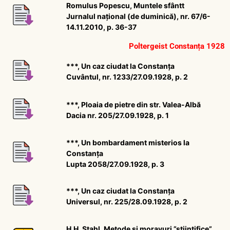
Romulus Popescu, Muntele sfântt
Jurnalul național (de duminică), nr. 67/6-
14.11.2010, p. 36-37
Poltergeist Constanța 1928
***, Un caz ciudat la Constanța
Cuvântul, nr. 1233/27.09.1928, p. 2
***, Ploaia de pietre din str. Valea-Albă
Dacia nr. 205/27.09.1928, p. 1
***, Un bombardament misterios la
Constanța
Lupta 2058/27.09.1928, p. 3
***, Un caz ciudat la Constanța
Universul, nr. 225/28.09.1928, p. 2
H.H. Stahl, Metode și moravuri ”științifice”