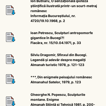
Ion Butnaru, O senzațională ipoteză
științifică ilustrată printr-un scurt-metraj
românesc
Informația Bucureștiului, nr.
4720/19.10.1968, p. 2
Ioan Petrescu, Sculpturi antropomorfe
gigantice în Bucegi?!
Flacăra, nr. 15/10.04.1971, p. 33
Silviu Dragomir, Sfinxul din Bucegi.
Legendă și adevăr despre megaliți
Almanah turistic 1978, p. 121-123
***, Din enigmele peisajului românesc
Almanahul Satelor, 1979, p. 123
Gheorghe N. Popescu, Sculpturile
montane. Enigme
Almanah Știință și Tehnică 1981, p. 200-