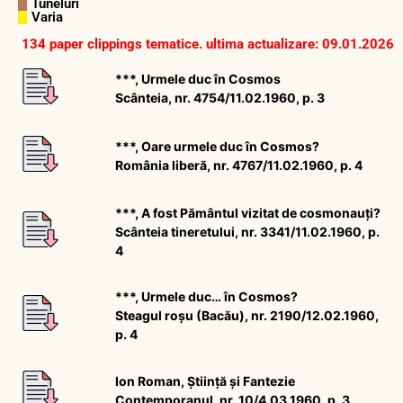
Tuneluri
Varia
134 paper clippings tematice. ultima actualizare: 09.01.2026
***, Urmele duc în Cosmos
Scânteia, nr. 4754/11.02.1960, p. 3
***, Oare urmele duc în Cosmos?
România liberă, nr. 4767/11.02.1960, p. 4
***, A fost Pământul vizitat de cosmonauți?
Scânteia tineretului, nr. 3341/11.02.1960, p.
4
***, Urmele duc… în Cosmos?
Steagul roșu (Bacău), nr. 2190/12.02.1960,
p. 4
Ion Roman, Știință și Fantezie
Contemporanul, nr. 10/4.03.1960, p. 3