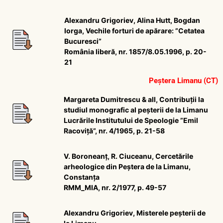
Alexandru Grigoriev, Alina Hutt, Bogdan
Iorga, Vechile forturi de apărare: ”Cetatea
Bucuresci”
România liberă, nr. 1857/8.05.1996, p. 20-
21
Peștera Limanu (CT)
Margareta Dumitrescu & all, Contribuții la
studiul monografic al peșterii de la Limanu
Lucrările Institutului de Speologie ”Emil
Racoviță”, nr. 4/1965, p. 21-58
V. Boroneanț, R. Ciuceanu, Cercetările
arheologice din Peștera de la Limanu,
Constanța
RMM_MIA, nr. 2/1977, p. 49-57
Alexandru Grigoriev, Misterele peșterii de