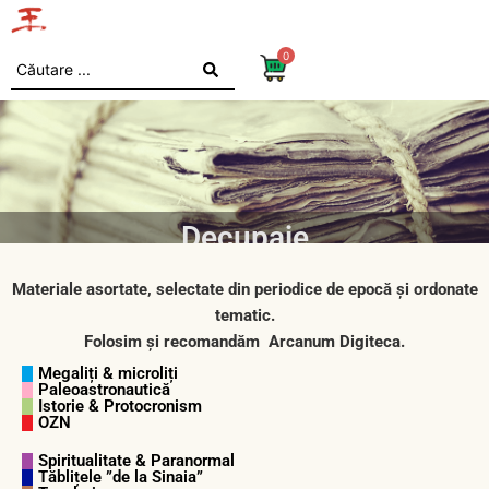
0
Decupaje
Materiale asortate, selectate din periodice de epocă și ordonate
tematic.
Folosim și recomandăm Arcanum Digiteca.
Megaliți & microliți
Paleoastronautică
Istorie & Protocronism
OZN
Spiritualitate & Paranormal
Tăblițele ”de la Sinaia”