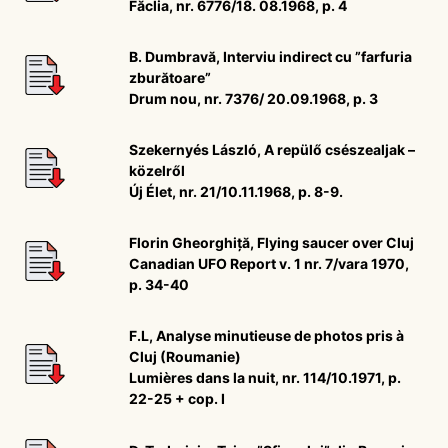
Făclia, nr. 6776/18. 08.1968, p. 4
B. Dumbravă, Interviu indirect cu ”farfuria
zburătoare”
Drum nou, nr. 7376/ 20.09.1968, p. 3
Szekernyés László, A repülő csészealjak –
közelről
Új Élet, nr. 21/10.11.1968, p. 8-9.
Florin Gheorghiță, Flying saucer over Cluj
Canadian UFO Report v. 1 nr. 7/vara 1970,
p. 34-40
F.L, Analyse minutieuse de photos pris à
Cluj (Roumanie)
Lumières dans la nuit, nr. 114/10.1971, p.
22-25 + cop. I