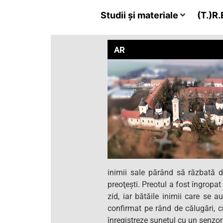
Studii și materiale
(T.)R.E
AR
inimii sale părând să răzbată 
preoţeşti. Preotul a fost îngropat
zid, iar bătăile inimii care se a
confirmat pe rând de călugări, cr
înregistreze sunetul cu un senzor