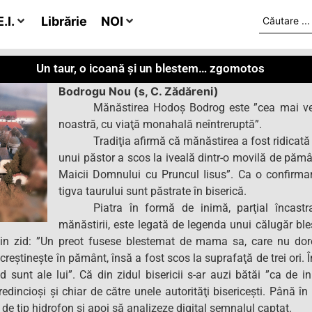
.I.
Librărie
NOI
Un taur, o icoană și un blestem… zgomotos
Bodrogu Nou (s, C. Zădăreni)
Mănăstirea Hodoş Bodrog este ”cea mai ve
noastră, cu viaţă monahală neîntreruptă”.
Tradiţia afirmă că mănăstirea a fost ridicat
unui păstor a scos la iveală dintr-o movilă de păm
Maicii Domnului cu Pruncul Iisus”. Ca o confirmare
tigva taurului sunt păstrate în biserică.
Piatra în formă de inimă, parţial încastrat
mănăstirii, este legată de legenda unui călugăr bl
din zid: ”Un preot fusese blestemat de mama sa, care nu dore
 creştineşte în pământ, însă a fost scos la suprafaţă de trei ori. 
ud sunt ale lui”. Că din zidul bisericii s-ar auzi bătăi ”ca de in
edincioşi şi chiar de către unele autorităţi bisericeşti. Până î
 de tip hidrofon şi apoi să analizeze digital semnalul captat.