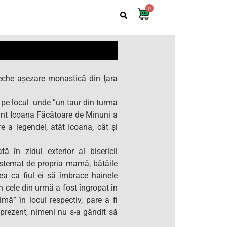
0
che aşezare monastică din ţara
ă pe locul unde ”un taur din turma
ânt Icoana Făcătoare de Minuni a
 a legendei, atât Icoana, cât şi
ă în zidul exterior al bisericii
estemat de propria mamă, bătăile
a ca fiul ei să îmbrace hainele
În cele din urmă a fost îngropat în
imă” în locul respectiv, pare a fi
n prezent, nimeni nu s-a gândit să