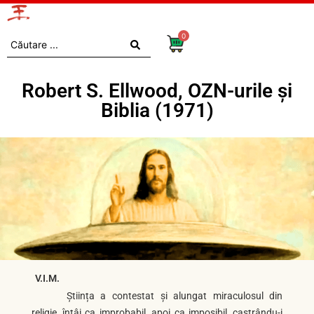
0
Robert S. Ellwood, OZN-urile și
Biblia (1971)
V.I.M.
Știința a contestat și alungat miraculosul din
religie, întâi ca improbabil, apoi ca imposibil, castrându-i