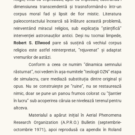
dimensiunea transcendentă și trasnsformând-o într-un
corpus moral fad și lipsit de fior mistic. Literatura
paleocontactului încearcă să înlăture această problemă,
reinventând miracul religios, sub explicația ”științifică”
intervenției astronauților antici. Deși nu tocmai limpede,
Robert S. Ellwood
pare să susțină că vechiul corpus
religios este astfel reinterpretat, ”rejuvenat” și adaptat
vremurilor de astăzi.
Conform a ceea ce numim ”dinamica semnului
răsturnat”, noi vedem în așa-numitele ”teologii OZN” etapa
de simulacru, care mediază substituția dintre original și
opus. Nu se construiește pe ”ruine”, nu se restaurează
nimic, doar se pune un panou frumos colorat cu ”Șantier
în lucru” sub acoperirea căruia se nivelează terenul pentru
altceva.
Materialul a apărut inițial în Aerial Phenomena
Research Organization (A.P.R.O.) Bulletin (septembrie-
octombrie 1971), apoi reprodusă ca apendix în Roland