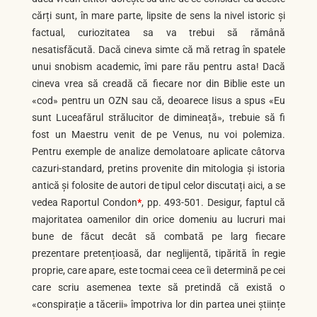
cărți sunt, în mare parte, lipsite de sens la nivel istoric și
factual, curiozitatea sa va trebui să rămână
nesatisfăcută. Dacă cineva simte că mă retrag în spatele
unui snobism academic, îmi pare rău pentru asta! Dacă
cineva vrea să creadă că fiecare nor din Biblie este un
«cod» pentru un OZN sau că, deoarece Iisus a spus «Eu
sunt Luceafărul strălucitor de dimineață», trebuie să fi
fost un Maestru venit de pe Venus, nu voi polemiza.
Pentru exemple de analize demolatoare aplicate câtorva
cazuri-standard, pretins provenite din mitologia și istoria
antică și folosite de autori de tipul celor discutați aici, a se
vedea Raportul Condon
*
, pp. 493-501. Desigur, faptul că
majoritatea oamenilor din orice domeniu au lucruri mai
bune de făcut decât să combată pe larg fiecare
prezentare pretențioasă, dar neglijentă, tipărită în regie
proprie, care apare, este tocmai ceea ce îi determină pe cei
care scriu asemenea texte să pretindă că există o
«conspirație a tăcerii» împotriva lor din partea unei științe