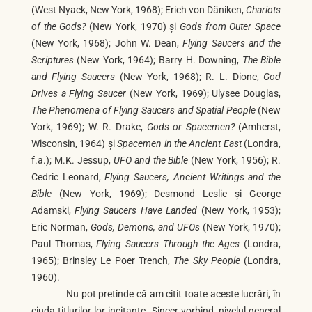
(West Nyack, New York, 1968); Erich von Däniken,
Chariots
of the Gods?
(New York, 1970) și
Gods from Outer Space
(New York, 1968); John W. Dean,
Flying Saucers and the
Scriptures
(New York, 1964); Barry H. Downing,
The Bible
and Flying Saucers
(New York, 1968); R. L. Dione,
God
Drives a Flying Saucer
(New York, 1969); Ulysee Douglas,
The Phenomena of Flying Saucers and Spatial People
(New
York, 1969); W. R. Drake,
Gods or Spacemen?
(Amherst,
Wisconsin, 1964) și
Spacemen in the Ancient East
(Londra,
f.a.); M.K. Jessup,
UFO and the Bible
(New York, 1956); R.
Cedric Leonard,
Flying Saucers, Ancient Writings and the
Bible
(New York, 1969); Desmond Leslie și George
Adamski,
Flying Saucers Have Landed
(New York, 1953);
Eric Norman,
Gods, Demons, and UFOs
(New York, 1970);
Paul Thomas,
Flying Saucers Through the Ages
(Londra,
1965); Brinsley Le Poer Trench,
The Sky People
(Londra,
1960).
Nu pot pretinde că am citit toate aceste lucrări, în
ciuda titlurilor lor incitante. Sincer vorbind, nivelul general