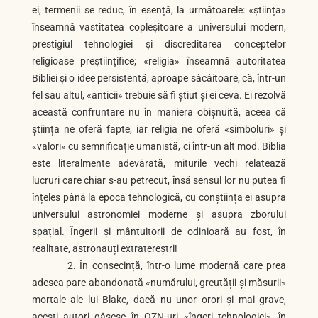
ei, termenii se reduc, în esență, la următoarele: «știința»
înseamnă vastitatea copleșitoare a universului modern,
prestigiul tehnologiei și discreditarea conceptelor
religioase preștiințifice; «religia» înseamnă autoritatea
Bibliei și o idee persistentă, aproape sâcâitoare, că, într-un
fel sau altul, «anticii» trebuie să fi știut și ei ceva. Ei rezolvă
această confruntare nu în maniera obișnuită, aceea că
știința ne oferă fapte, iar religia ne oferă «simboluri» și
«valori» cu semnificație umanistă, ci într-un alt mod. Biblia
este literalmente adevărată, miturile vechi relatează
lucruri care chiar s-au petrecut, însă sensul lor nu putea fi
înțeles până la epoca tehnologică, cu conștiința ei asupra
universului astronomiei moderne și asupra zborului
spațial. Îngerii și mântuitorii de odinioară au fost, în
realitate, astronauți extratereștri!
2. În consecință, într-o lume modernă care prea
adesea pare abandonată «numărului, greutății și măsurii»
mortale ale lui Blake, dacă nu unor orori și mai grave,
acești autori găsesc în OZN-uri «îngeri tehnologici», în