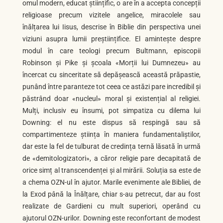
omul modern, educat științific, o are în a accepta concepții
religioase precum vizitele angelice, miracolele sau
înălțarea lui Iisus, descrise în Biblie din perspectiva unei
viziuni asupra lumii preștiințifice. El amintește despre
modul în care teologi precum Bultmann, episcopii
Robinson și Pike și școala «Morții lui Dumnezeu» au
încercat cu sinceritate să depășească această prăpastie,
punând între paranteze tot ceea ce astăzi pare incredibil și
păstrând doar «nucleul» moral și existențial al religiei.
Mulți, inclusiv eu însumi, pot simpatiza cu dilema lui
Downing: el nu este dispus să respingă sau să
compartimenteze știința în maniera fundamentaliștilor,
dar este la fel de tulburat de credința ternă lăsată în urmă
de «demitologizatori», a căror religie pare decapitată de
orice simț al transcendenței și al mirării. Soluția sa este de
a chema OZN-ul în ajutor. Marile evenimente ale Bibliei, de
la Exod până la Înălțare, chiar s-au petrecut, dar au fost
realizate de Gardieni cu mult superiori, operând cu
ajutorul OZN-urilor. Downing este reconfortant de modest