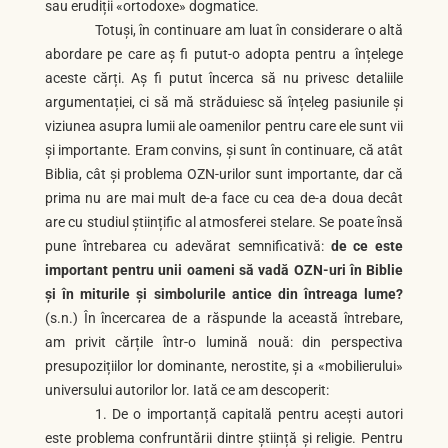
sau erudiții «ortodoxe» dogmatice.
Totuși, în continuare am luat în considerare o altă
abordare pe care aș fi putut-o adopta pentru a înțelege
aceste cărți. Aș fi putut încerca să nu privesc detaliile
argumentației, ci să mă străduiesc să înțeleg pasiunile și
viziunea asupra lumii ale oamenilor pentru care ele sunt vii
și importante. Eram convins, și sunt în continuare, că atât
Biblia, cât și problema OZN-urilor sunt importante, dar că
prima nu are mai mult de-a face cu cea de-a doua decât
are cu studiul științific al atmosferei stelare. Se poate însă
pune întrebarea cu adevărat semnificativă:
de ce este
important pentru unii oameni să vadă OZN-uri în Biblie
și în miturile și simbolurile antice din întreaga lume?
(s.n.) În încercarea de a răspunde la această întrebare,
am privit cărțile într-o lumină nouă: din perspectiva
presupozițiilor lor dominante, nerostite, și a «mobilierului»
universului autorilor lor. Iată ce am descoperit:
1. De o importanță capitală pentru acești autori
este problema confruntării dintre știință și religie. Pentru