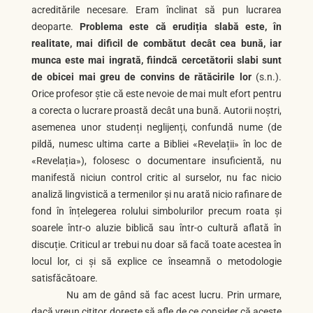
acreditările necesare. Eram înclinat să pun lucrarea
deoparte.
Problema este că erudiția slabă este, în
realitate, mai dificil de combătut decât cea bună, iar
munca este mai ingrată, fiindcă cercetătorii slabi sunt
de obicei mai greu de convins de rătăcirile lor
(s.n.).
Orice profesor știe că este nevoie de mai mult efort pentru
a corecta o lucrare proastă decât una bună. Autorii noștri,
asemenea unor studenți neglijenți, confundă nume (de
pildă, numesc ultima carte a Bibliei «Revelații» în loc de
«Revelația»), folosesc o documentare insuficientă, nu
manifestă niciun control critic al surselor, nu fac nicio
analiză lingvistică a termenilor și nu arată nicio rafinare de
fond în înțelegerea rolului simbolurilor precum roata și
soarele într-o aluzie biblică sau într-o cultură aflată în
discuție. Criticul ar trebui nu doar să facă toate acestea în
locul lor, ci și să explice ce înseamnă o metodologie
satisfăcătoare.
Nu am de gând să fac acest lucru. Prin urmare,
dacă vreun cititor dorește să afle de ce consider că aceste