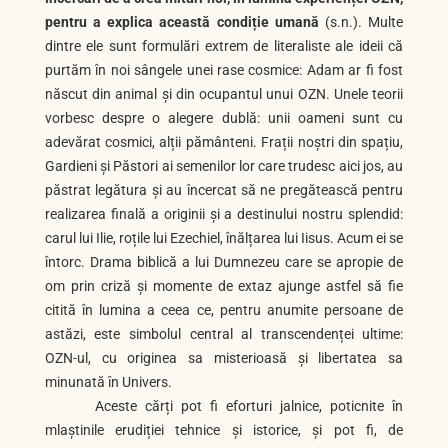
pentru a explica această condiție umană
(s.n.). Multe
dintre ele sunt formulări extrem de literaliste ale ideii că
purtăm în noi sângele unei rase cosmice: Adam ar fi fost
născut din animal și din ocupantul unui OZN. Unele teorii
vorbesc despre o alegere dublă: unii oameni sunt cu
adevărat cosmici, alții pământeni. Frații noștri din spațiu,
Gardieni și Păstori ai semenilor lor care trudesc aici jos, au
păstrat legătura și au încercat să ne pregătească pentru
realizarea finală a originii și a destinului nostru splendid:
carul lui Ilie, roțile lui Ezechiel, înălțarea lui Iisus. Acum ei se
întorc. Drama biblică a lui Dumnezeu care se apropie de
om prin criză și momente de extaz ajunge astfel să fie
citită în lumina a ceea ce, pentru anumite persoane de
astăzi, este simbolul central al transcendenței ultime:
OZN-ul, cu originea sa misterioasă și libertatea sa
minunată în Univers.
Aceste cărți pot fi eforturi jalnice, poticnite în
mlaștinile erudiției tehnice și istorice, și pot fi, de