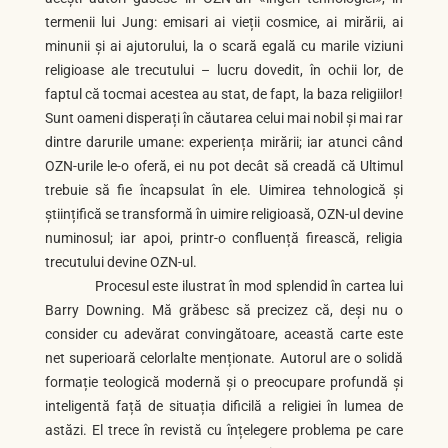
termenii lui Jung: emisari ai vieții cosmice, ai mirării, ai
minunii și ai ajutorului, la o scară egală cu marile viziuni
religioase ale trecutului – lucru dovedit, în ochii lor, de
faptul că tocmai acestea au stat, de fapt, la baza religiilor!
Sunt oameni disperați în căutarea celui mai nobil și mai rar
dintre darurile umane: experiența mirării; iar atunci când
OZN-urile le-o oferă, ei nu pot decât să creadă că Ultimul
trebuie să fie încapsulat în ele. Uimirea tehnologică și
științifică se transformă în uimire religioasă, OZN-ul devine
numinosul; iar apoi, printr-o confluență firească, religia
trecutului devine OZN-ul.
Procesul este ilustrat în mod splendid în cartea lui
Barry Downing. Mă grăbesc să precizez că, deși nu o
consider cu adevărat convingătoare, această carte este
net superioară celorlalte menționate. Autorul are o solidă
formație teologică modernă și o preocupare profundă și
inteligentă față de situația dificilă a religiei în lumea de
astăzi. El trece în revistă cu înțelegere problema pe care