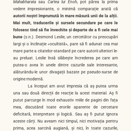
Mahabharata
sau
Cartea lui Enoh
, pot părea la prima
vedere impresionante, o minimă comparație arată că
autorii noștri împrumută în mare măsură unii de la alții.
Mai mult, traducerile și sursele secundare pe care le
folosesc tind să fie învechite și departe de a fi cele mai
bune
(s.n.). Desmond Leslie, un cercetător cu preocupări
largi și o înclinație «ocultistă», pare să fi adunat cea mai
mare parte a citatelor-standard pe care autorii ulteriori le-
au preluat. Leslie însă slăbește încrederea pe care am
putea-o avea în unele dintre cazurile sale interesante,
alăturându-le unor divagații bazate pe pseudo-surse de
origine modernă.
La început am avut impresia că aș putea urma
una sau două direcții de reacție la acest material. Aș fi
putut parcurge în mod exhaustiv miile de pagini din fața
mea, discutând toate erorile aparente de cercetare
deficitară, interpretare și logică. Sau aș fi putut ignora
aceste cărți. Nu aveam nici timpul, nici motivația pentru
prima, acea sarcină augiană, și nici, în toate cazurile,