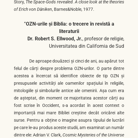
Story,
The Space-Gods revealed. A close look at the theories
of Erich von Däniken
, Barnes&Noble, 1977.
”
OZN-urile și Biblia: o trecere în revistă a
literaturii
Dr. Robert S. Ellwood, Jr.
, profesor de religie,
Universitatea din California de Sud
De aproape douăzeci și cinci de ani, au apărut tot
felul de cărți despre problema OZN-urilor. O parte dintre
acestea a încercat să identifice obiecte de tip OZN și
presupusele activități ale oamenilor spațiului în religiile,
mitologiile și simbolurile antice ale omenirii. Așa cum era
de așteptat, din moment ce majoritatea acestor cărți au
fost scrise în Occident, s-a acordat în acest context o
importanță mai mare Bibliei creștine decât oricărei alte
surse. Pentru a obține o imagine asupra tipului de lucrări
pe care le-au produs aceste studii, am examinat un număr
dintre ele: Adrian V. Clark,
Cosmic Mysteries of the Universe