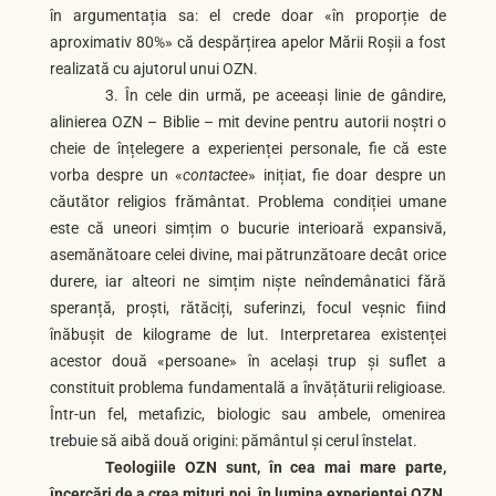
în argumentația sa: el crede doar «în proporție de
aproximativ 80%» că despărțirea apelor Mării Roșii a fost
realizată cu ajutorul unui OZN.
3. În cele din urmă, pe aceeași linie de gândire,
alinierea OZN – Biblie – mit devine pentru autorii noștri o
cheie de înțelegere a experienței personale, fie că este
vorba despre un «
contactee
» inițiat, fie doar despre un
căutător religios frământat. Problema condiției umane
este că uneori simțim o bucurie interioară expansivă,
asemănătoare celei divine, mai pătrunzătoare decât orice
durere, iar alteori ne simțim niște neîndemânatici fără
speranță, proști, rătăciți, suferinzi, focul veșnic fiind
înăbușit de kilograme de lut. Interpretarea existenței
acestor două «persoane» în același trup și suflet a
constituit problema fundamentală a învățăturii religioase.
Într-un fel, metafizic, biologic sau ambele, omenirea
trebuie să aibă două origini: pământul și cerul înstelat.
Teologiile OZN sunt, în cea mai mare parte,
încercări de a crea mituri noi, în lumina experienței OZN,