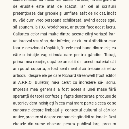
de erudiție este atât de scăzut, iar cel al scriiturii
pretențioase, dar greoaie și umflate, atât de ridicat, încât
nu văd cum vreo persoană echilibrată, având acces egal,
să spunem, la P.G. Wodehouse, ar putea face acest lucru.
Calitatea celor mai multe dintre aceste cărți variază într-
un interval restrâns, dar inferior, iar cititorul răbdător este
foarte ocazional răsplătit, în cele mai bune dintre ele, cu
câte o intuiție vag stimulatoare pentru gândire. Totuși,
prima mea reacție, după ce am citit din acest material cât
am putut suporta, a fost sentimentul că trebuie să refuz
articolul despre ele pe care Richard Greenwell (fost editor
al A.P.R.O. Bulletin) mi-a cerut cu încredere să-l scriu.
Impresia mea generală a fost aceea a unei mase fără
speranță de teorii confuze și fapte denaturate, produse de
autori evident neinițiați în cea mai mare parte a ceea ce se
cunoaște despre limbajul și contextul cultural al cărților
antice, precum și despre canoanele gândirii raționale. Deși
citatele din surse obscure pentru publicul larg, precum