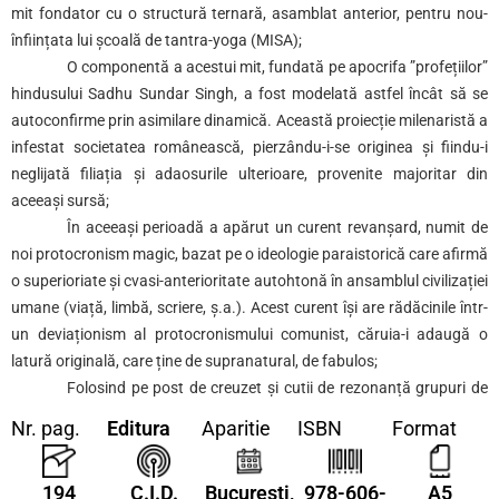
mit fondator cu o structură ternară, asamblat anterior, pentru nou-
înființata lui școală de tantra-yoga (MISA);
O componentă a acestui mit, fundată pe apocrifa ”profețiilor”
hindusului Sadhu Sundar Singh, a fost modelată astfel încât să se
autoconfirme prin asimilare dinamică. Această proiecție milenaristă a
infestat societatea românească, pierzându-i-se originea și fiindu-i
neglijată filiația și adaosurile ulterioare, provenite majoritar din
aceeași sursă;
În aceeași perioadă a apărut un curent revanșard, numit de
noi protocronism magic, bazat pe o ideologie paraistorică care afirmă
o superioriate și cvasi-anterioritate autohtonă în ansamblul civilizației
umane (viață, limbă, scriere, ș.a.). Acest curent își are rădăcinile într-
un deviaționism al protocronismului comunist, căruia-i adaugă o
latură originală, care ține de supranatural, de fabulos;
Folosind pe post de creuzet și cutii de rezonanță grupuri de
marginali cu preocupări comune, aceste două curente s-au închegat
Nr. pag.
Editura
Aparitie
ISBN
Format
la nivel societal în doctrina toxică a unui fals excepționalism care
afirmă nici mai mult nici mai puțin că de la români a plecat totul și
194
C.I.D.
București,
978-606-
A5
totul se va sfârși cu românii. Aceste idei delirante nu au nimic de-a