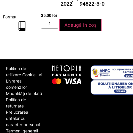
2022
94822-3-0
face cu fibra tradițională a poporului român.
35,00
lei
Format
Adaugă în coș
Politica de
utilizare Cookie-uri
Livrarea
comenzilor
Modalități de plată
Politica de
returnare
Prelucrarea
datelor cu
caracter personal
Termeni generali