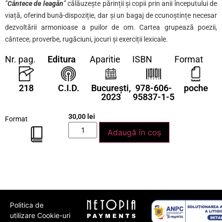
”
Cântece de leagăn
”
călăuzește părinții și copii prin anii începutului de
viață, oferind bună-dispoziție, dar și un bagaj de ccunoștințe necesar
dezvoltării armonioase a puilor de om. Cartea grupează poezii,
cântece, proverbe, rugăciuni, jocuri și exerciții lexicale.
Nr. pag.
Editura
Aparitie
ISBN
Format
218
C.I.D.
București,
978-606-
poche
2023
95837-1-5
30,00
lei
Format
Adaugă în coș
Politica de
utilizare Cookie-uri