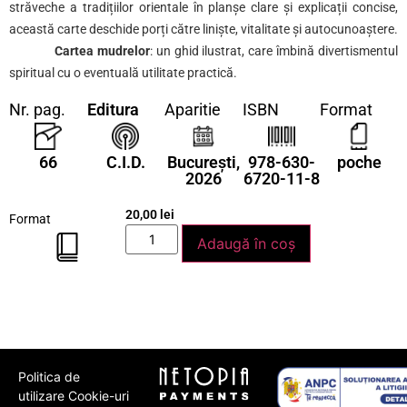
străveche a tradițiilor orientale în planșe clare și explicații concise,
această carte deschide porți către liniște, vitalitate și autocunoaștere.
Cartea mudrelor
: un ghid ilustrat, care îmbină divertismentul
spiritual cu o eventuală utilitate practică.
Nr. pag.
Editura
Aparitie
ISBN
Format
66
C.I.D.
București,
978-630-
poche
2026
6720-11-8
20,00
lei
Format
Adaugă în coș
Politica de
utilizare Cookie-uri