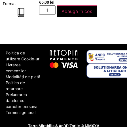
65,00
lei
Format
Adaugă în coș
Politica de
utilizare Cookie-uri
Livrarea
comenzilor
Modalități de plată
Politica de
returnare
Prelucrarea
datelor cu
caracter personal
Termeni generali
Terra Mirabilis & ApDD Zorile © MMXXV