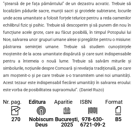
”ștearsă de pe fața pământului” de un dezastru acvatic. Trebuie să
localizăm pădurile sacre, munții sacri și grotelele subterane, locurile
unde acea umanitate a folosit forțele telurice pentru a reda oamenilor
echilibrul fizic și psihic. Trebuie să descoperim și să punem din nou în
funcțiune acele grote, care au făcut posibilă, în timpul Potopului lui
Noe, salvarea unor grupuri umane alese și pregătite pentru o misiune:
păstrarea seminției umane. Trebuie să studiem cunoștințele
moștenite de la acea umanitate dispărută și care sunt indispensabile
pentru a întemeia o nouă lume. Trebuie să salvăm miturile și
simbolurile, noțiunile despre Comoară și revelația tradițională, pe care
am moștenit-o și pe care trebuie s-o transmitem unei noi umanități.
Acest tezaur este indispensabil fiecărei umanități în salvarea eroului:
este vorba de posibilitatea supraomului”. (Daniel Ruzo)
Nr. pag.
Editura
Aparitie
ISBN
Format
270
Nobiscum
București,
978-630-
B5
Deus
2025
6721-09-2