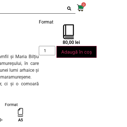
0
c
Format
80,00
lei
Adaugă în coș
mfil și Maria Bilțiu
amureșului, în care
unei lumi arhaice și
le maramureșene.
r, ci și o comoară
Format
0-
A5