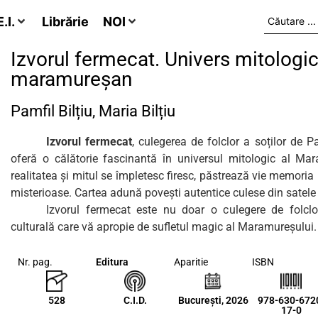
.I.
Librărie
NOI
Izvorul fermecat. Univers mitologi
maramureșan
Pamfil Bilțiu, Maria Bilțiu
Izvorul fermecat
, culegerea de folclor a soților de Pa
oferă o călătorie fascinantă în universul mitologic al Mar
realitatea și mitul se împletesc firesc, păstrează vie memoria 
misterioase. Cartea adună povești autentice culese din sate
Izvorul fermecat este nu doar o culegere de folclo
culturală care vă apropie de sufletul magic al Maramureșului.
Nr. pag.
Editura
Aparitie
ISBN
528
C.I.D.
București, 2026
978-630-672
17-0