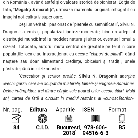
din România -, având astfel și o valoare istorică de pionierat. Ediția de
față, ”
Megaliți & microliți
”, urmează materialul original, îmbogățit cu
imagini noi, calitativ superioare.
Deși un veritabil pasionat de ”pietrele cu semnificații”, Silviu N.
Dragomir a emis și popularizat ipoteze moderate, fiind un adept al
distribuției muncii: întâi a modelat natura și ulterior, eventual, omul a
cizelat. Totodată, autorul mută centrul de greutate pe felul în care
populațiile locale au interacționat cu aceste ”
chipuri de piatră
”, dând
naștere sau doar alimentând credințe, obiceiuri și tradiții, unele
păstrate până în zilele noastre.
”
Cercetător și scriitor prolific,
Silviu N. Dragomir
aparține
«
vechii gărzi
»
care s-a ocupat de misterele, tainele și enigmele României.
Deloc întâmplător, trei dintre cărțile sale poartă chiar aceste titluri. Mulți
ani, cartea de față a circulat în mediul restrâns al
«
cunoscătorilor
»
.
Acum, Editura C.I.D. o pune la dispoziția publicului larg
” – Gen. Bg. (r)
Nr. pag.
Editura
Aparitie
ISBN
Format
Dr. Emil Străinu.
84
C.I.D.
București,
978-606-
B5
2018
94516-6-3