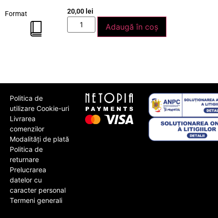
20,00
lei
Format
Adaugă în coș
Politica de
utilizare Cookie-uri
Livrarea
comenzilor
Modalități de plată
Politica de
returnare
Prelucrarea
datelor cu
caracter personal
Termeni generali