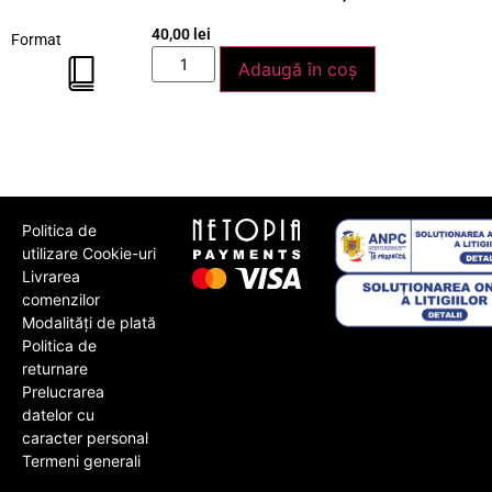
40,00
lei
Format
Adaugă în coș
Politica de
utilizare Cookie-uri
Livrarea
comenzilor
Modalități de plată
Politica de
returnare
Prelucrarea
datelor cu
caracter personal
Termeni generali