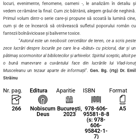
locuri, evenimente, fenomene, oameni -, le analizăm în detaliu și
vedem ce rămâne la final. Cum zic bătrânii, alegem grâul de neghină.
Primul volum dintr-o serie care-și propune să scoată la lumină cine,
cum și de ce încearcă să otrăvească sufletul poporului român cu
fantezii bolnăvicioase și baliverne toxice.
”
Autorul este un neobosit cercetător de teren, ce a scris peste
zece lucrări despre locurile pe care le-a «bătut» cu piciorul, dar și un
pătimaș scormonitor al bibliotecilor și arhivelor. Spiritul sceptic, altoit pe
o bună manevrare a cuvântului face din lucrările lui Vlad-Ionuț
Musceleanu un tezaur aparte de informații
”.
Gen. Bg. (rtg) Dr. Emil
Străinu
Nr. pag.
Editura
Aparitie
ISBN
Format
266
Nobiscum
București,
978-606-
A5
Deus
2023
95581-8-8
(s: 978-
606-
95842-1-
7)