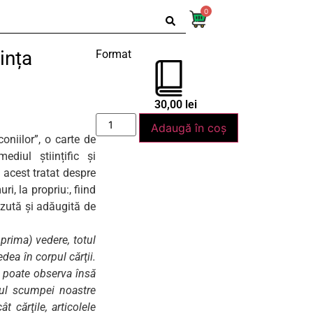
0
iința
Format
30,00
lei
Adaugă în coș
oniilor”, o carte de
diul științific și
 acest tratat despre
i, la propriu:, fiind
ăzută și adăugită de
 prima) vedere, totul
ea în corpul cărţii.
se poate observa însă
iul scumpei noastre
t cărţile, articolele