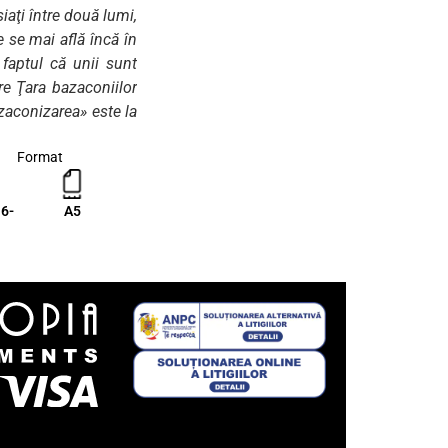
iaţi între două lumi,
e se mai află încă în
 faptul că unii sunt
e Ţara bazaconiilor
azaconizarea» este la
tot ce mai poate ea
Format
se va mai lăsa însă
le bazaconiilor
” (Gh.
6-
A5
ste important să se
, iar cartea propusă
te
” (Gh. Stratan).