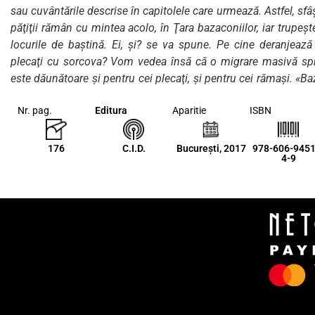
sau cuvântările descrise în capitolele care urmează. Astfel, sfâş
păţiţii rămân cu mintea acolo, în Ţara bazaconiilor, iar trupeşt
locurile de baştină. Ei, şi? se va spune. Pe cine deranjează
plecaţi cu sorcova? Vom vedea însă că o migrare masivă spr
este dăunătoare şi pentru cei plecaţi, şi pentru cei rămaşi. «B
fel de periculoasă ca o nouă invazie dinspre Mongolia, cu 
Nr. pag.
Editura
Aparitie
ISBN
strânge pe drum. Parcurgând această carte, cititorul nu 
(sperăm) ispitit cu atâta uşurinţă de mirajul sferelor înalte a
Stratan).
176
C.I.D.
București, 2017
978-606-9451
4-9
”
Această carte poate juca rolul vaccinului. Cred că e
înțeleagă deosebirea dintre știința autentică și pseudoștiință
acum publicului îi poate ajuta să dobândească această faculta