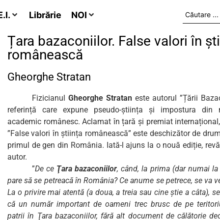
.I.
Librărie
NOI
Țara bazaconiilor. False valori în șt
românească
Gheorghe Stratan
Fizicianul
Gheorghe Stratan
este autorul ”Țării Bazac
referință care expune pseudo-știința și impostura din me
academic românesc. Aclamat în țară și premiat internațional,
”False valori în știința românească” este deschizător de drumur
primul de gen din România. Iată-l ajuns la o nouă ediție, rev
autor.
”
De ce
Ţara bazaconiilor
, când, la prima (dar numai la
pare să se petreacă în România? Ce anume se petrece, se va ved
La o privire mai atentă (a doua, a treia sau cine ştie a câta), 
că un număr important de oameni trec brusc de pe teritor
patrii în Ţara bazaconiilor, fără alt document de călătorie decâ