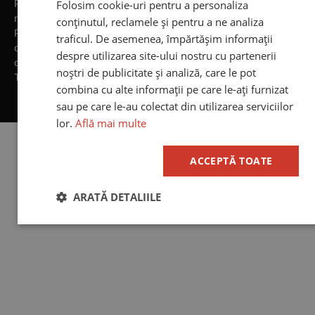
Politica de
Folosim cookie-uri pentru a personaliza
returnare
conținutul, reclamele și pentru a ne analiza
Prelucrarea
traficul. De asemenea, împărtășim informații
datelor cu
despre utilizarea site-ului nostru cu partenerii
caracter personal
noștri de publicitate și analiză, care le pot
Termeni generali
combina cu alte informații pe care le-ați furnizat
sau pe care le-au colectat din utilizarea serviciilor
Terra Mirabilis & ApDD Zorile © MMXXV
lor.
Află mai multe
ACCEPTĂ TOATE
ARATĂ DETALIILE
Strict
De
De targetare
necesare
performanță
De funcţionalitate
Neclasificate