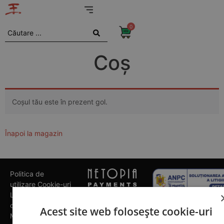
0
Coș
Coșul tău este în prezent gol.
Înapoi la magazin
Politica de
utilizare Cookie-uri
Livrarea
comenzilor
Acest site web folosește cookie-uri
Modalități de plată