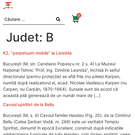
0
Judet:
B
K2, ”perpetuum mobile” la Leonida
București (M, str. Candiano Popescu nr. 2 s. 4) La Muzeul
Național Tehnic ”Prof. ing. Dimitrie Leonida”, închisă în seiful
directorului (pentru protecție) se află Pila (nu pilele) Karpen,
numită după realizatorul ei, acad. Nicolae Vasilescu Karpen (nu
Carpen, nu Carpăn, 1870-1964). Sursele sunt de acord că
această pilă generează de un număr mare de […]
Cavoul spiritist de la Bellu
București (M, s. 4) Cavoul familei Hasdeu (Fig. 25), de la Cimitirul
Bellu (Calea Şerban Vodă, nr. 249) este un veritabil Templu
Spiritist, denumit în epocă Excelsior, construit după indicațiile
arhitectonice furnizate de Iulia Hasdeu, prin dicteu spiritist, ceea