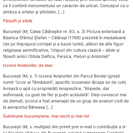
ce îi conferă monumentului un caracter de unicat. Conceput ca o
sinteza a artelor și științelor, […]
Filosofi și sibile
București (M, Calea Călărașilor nr. 83, s. 3) Pictura exterioară a
Biserica Sfântul Ștefan – Călărași (1768) prezintă în medalioane
(de jur împrejurul cornișei și a bazei turlei), alături de alte figuri
religioase semnificative, ”chipuri din cultura clasică – sibile şi
filosofi antici (Sibila Delfica, Persica, Platon şi Aristotel)”
Izvorul Aviatorilor, de leac
București (M, s. 1) Izvorul Aviatorilor din Parcul Bordei (greșit
numit ”Izvor al Tămăduirii”, specific izvoarelor lăcașe lor de cult)
livrează o apă cu proprietăți terapeutice, ”limpede, dar
sulfuroasă, cu gust de fier şi puţin acidulată”. Deși cunoscut mai
de demult, izvorul a fost amenajat de un grup de aviatori civili de
la aeroportul Băneasa […]
Subterane bucureștene, mai vechi și mai noi
Bucureşti (M, s. multiple) Am primit prin e-mail o contribuţie a d-
lui Nicolaie Văduva din Bucureşti, privind subteranele Capitalei,